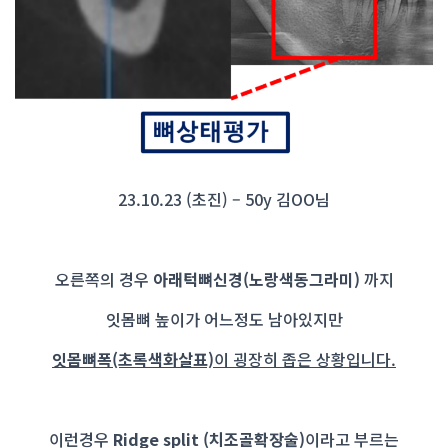
23.10.23 (초진) – 50y 김OO님
오른쪽의 경우
아래턱뼈신경(노랑색동그라미)
까지
잇몸뼈 높이가 어느정도 남아있지만
잇몸뼈폭(초록색화살표)
이 굉장히 좁은 상황입니다.
이런경우
Ridge split (치조골확장술)
이라고 부르는