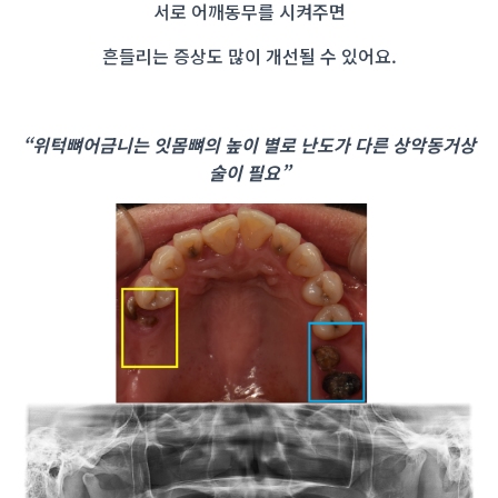
서로 어깨동무를 시켜주면
흔들리는 증상도 많이 개선될 수 있어요.
“
위턱뼈어금니는 잇몸뼈의 높이 별로
난도가 다른
상악동거상
술이 필요”