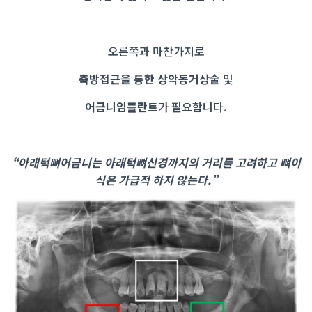
오른쪽과 마찬가지로
측방접근을 통한 상악동거상술
및
어금니임플란트
가 필요합니다.
“아래턱뼈어금니는
아래턱뼈신경까지의 거리를 고려하고
뼈이
식은 가급적 하지 않는다.”