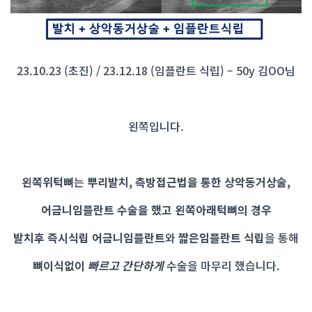
23.10.23 (초진) / 23.12.18 (임플란트 식립) – 50y 김OO님
왼쪽입니다.
왼쪽위턱뼈
는
뿌리발치, 측방접근법을 통한 상악동거상술,
어금니임플란트 수술을 했고
왼쪽아래턱뼈의 경우
발치후 즉시식립 어금니임플란트
와
짧은임플란트 식립
을 통해
뼈이식없이
빠르고
간단하게
수술을 마무리 했습니다.