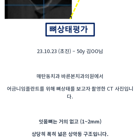
23.10.23 (초진) – 50y 김OO님
매탄동치과 바른본치과의원에서
어금니임플란트를 위해 뼈상태를 보고자 촬영한
CT 사진입니
다.
잇몸뼈는 거의 없고 (1~2mm)
상당히 폭히 넓은 상악동 구조입니다.