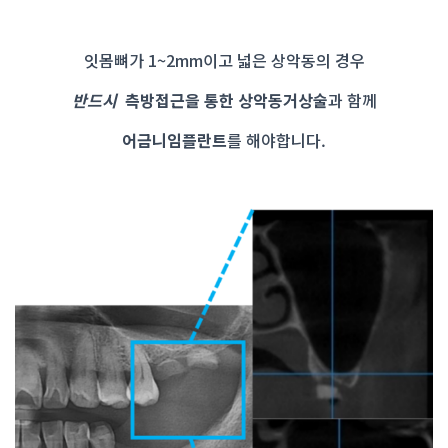
잇몸뼈가 1~2mm이고 넓은 상악동의 경우
반드시
측방접근을 통한 상악동거상술
과 함께
어금니임플란트
를 해야합니다.