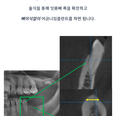
술식을 통해 잇몸뼈 폭을 확장하고
뼈이식없이
어금니임플란트를 하면 됩니다.