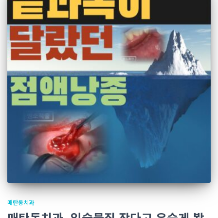
매탄동치과
매탄동치과, 입술물집 작다고 우습게 봤