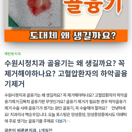
매탄동치과
수원시청치과 골융기는 왜 생길까요? 꼭
제거해야하나요? 고혈압환자의 하악골융
기제거
수원시청치과 골융기는 왜 생길까요? 꼭 제거해야하나요? 고혈압환자의 하악골
융기제거 🗒️목차 골융기란 무엇인가요? 골융기 제거가 필요한 경우 하악골융기
제거 수술 사례 골융기가 생기는 원인 골융기, 꼭 수술해야 할까요? 안녕하세
요! 치과의사 백승우입니다. 오늘 포스팅은 양성종양, 양성종양중에서도 아래턱
에 주로 생기는 골융기를 주제로
더보기…
글쓴이
바른본치과
,
1개월
전