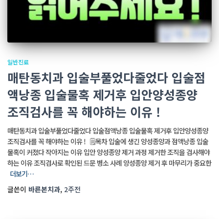
일반진료
매탄동치과 입술부풀었다줄었다 입술점
액낭종 입술물혹 제거후 입안양성종양
조직검사를 꼭 해야하는 이유 !
매탄동치과 입술부풀었다줄었다 입술점액낭종 입술물혹 제거후 입안양성종양
조직검사를 꼭 해야하는 이유 ! 🗒️목차 입술에 생긴 양성종양과 점액낭종 입술
물혹이 커졌다 작아지는 이유 입안 양성종양 제거 과정 제거한 조직을 검사해야
하는 이유 조직검사로 확인된 드문 병소 사례 양성종양 제거 후 마무리가 중요한
더보기…
글쓴이
바른본치과
,
2주
전