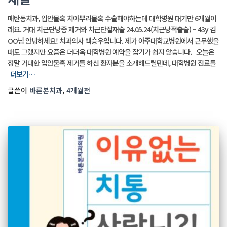
매탄동치과, 입안물혹 치아뿌리물혹 수술해야하는데 대학병원 대기만 6개월이
래요. 거대 치근단낭종 제거와 치근단절재술 24.05.24(치근낭적출술) – 43y 김
OO님 안녕하세요! 치과의사 백승우입니다. 제가 아주대학교병원에서 근무했을
때도 그랬지만 요즘은 더더욱 대학병원 예약을 잡기가 쉽지 않습니다. 오늘은
정말 거대한 입안물혹 제거를 하신 환자분을 소개해드릴텐데, 대학병원 진료를
더보기…
글쓴이
바른본치과
,
4개월
전