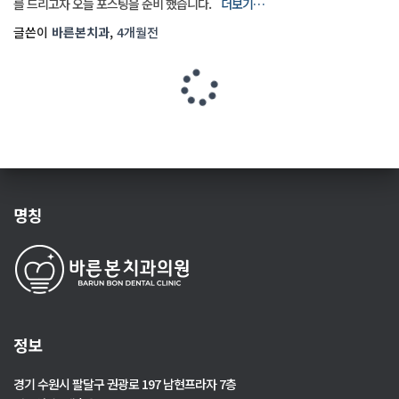
를 드리고자 오늘 포스팅을 준비 했습니다.
더보기…
글쓴이
바른본치과
,
4개월
전
명칭
정보
경기 수원시 팔달구 권광로 197 남현프라자 7층