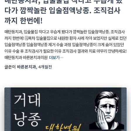
다가 깜짝놀란 입술점액낭종. 조직검사
까지 한번에!
매탄동치과, 입술물집 작다고 우습게 봤다가 깜짝놀란 입술점액낭종. 조직검사
까지 한번에! 🗒️목차 입술물집으로 내원한 환자 사례 작아 보였지만 실제로 컸던
입술점액낭종 입술점액낭종 제거 수술 과정 입술점액낭종이 크게 숨어 있었던
이유 수술 후 조직검사가 필요한 이유 조직검사 결과와 치료 마무리 안녕하세요!
매탄동치과 바른본치과의원
더보기…
글쓴이
바른본치과
,
4개월
전