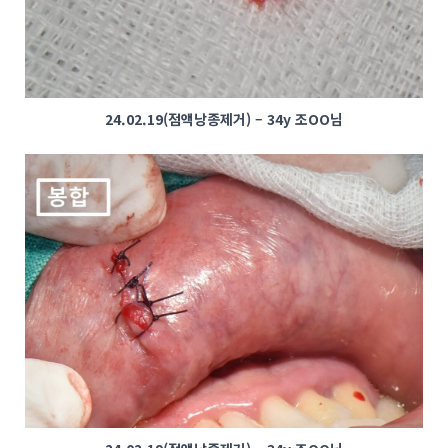
24.02.19(점액낭종제거) – 34y 조OO님