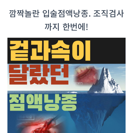
깜짝놀란 입술점액낭종. 조직검사
까지 한번에!