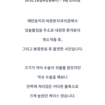
24.02.19(점액낭종제거) – 34y 조OO님
매탄동치과 바른본치과의원에서
입술물집을 주소로 내원한 환자분의
병소적출 후,
그리고 봉합완료 후 촬영한 사진입니다.
크기가 작아 수술이 쉬울줄 알았지만
막상 수술을 해보니
안쪽에 자리잡은 커다란 물혹으로
크게 놀랐던 케이스 였습니다.