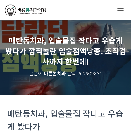
내
비
게
매탄동치과, 입술물집 작다고 우습게
이
봤다가 깜짝놀란 입술점액낭종. 조직검
션
사까지 한번에!
토
글
글쓴이
바른본치과
날짜
2026-03-31
매탄동치과, 입술물집 작다고 우습
게 봤다가