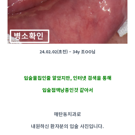
24.02.02(초진) – 34y 조OO님
입술물집인줄 알았지만, 인터넷 검색을 통해
입술점액낭종인것 같아서
매탄동치과로
내원하신 환자분의 입술 사진입니다.