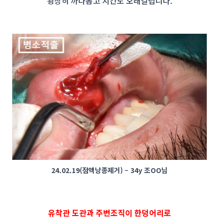
굉장히 까다롭고 시간도 오래걸립니다.
24.02.19(점액낭종제거) – 34y 조OO님
유착관 도관과 주변조직이 한덩어리로