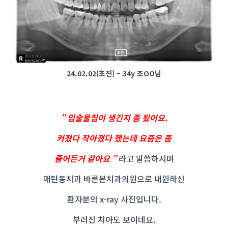
24.02.02(초진) – 34y 조OO님
” 입술물집이 생긴지 좀 됬어요.
커졌다 작아졌다 했는데 요즘은 좀
줄어든거 같아요 ”
라고 말씀하시며
매탄동치과 바른본치과의원으로 내원하신
환자분의 x-ray 사진입니다.
부러진 치아도 보이네요.