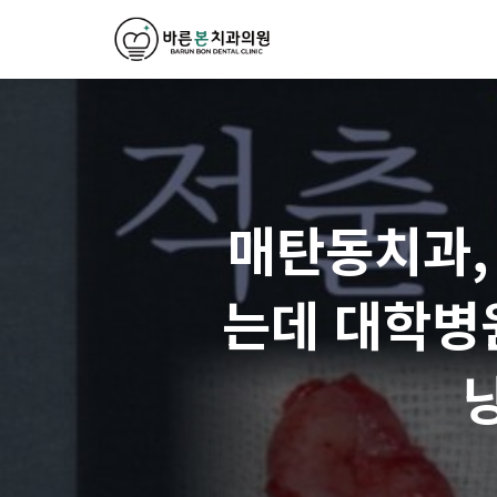
매탄동치과,
는데 대학병