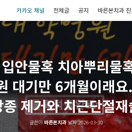
카카오 채널
전체글
공지
바른본치과 
 입안물혹 치아뿌리물
원 대기만 6개월이래요.
낭종 제거와 치근단절재
글쓴이
바른본치과
날짜
2026-03-30