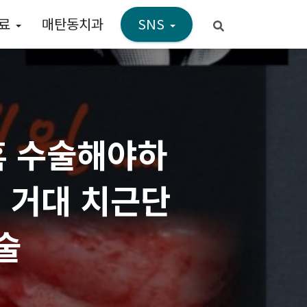
진료
매탄동치과
SNS
혹 수술해야하
 거대 치근단
술