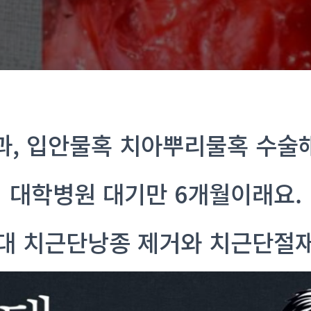
과, 입안물혹 치아뿌리물혹 수술
대학병원 대기만 6개월이래요.
대 치근단낭종 제거와 치근단절