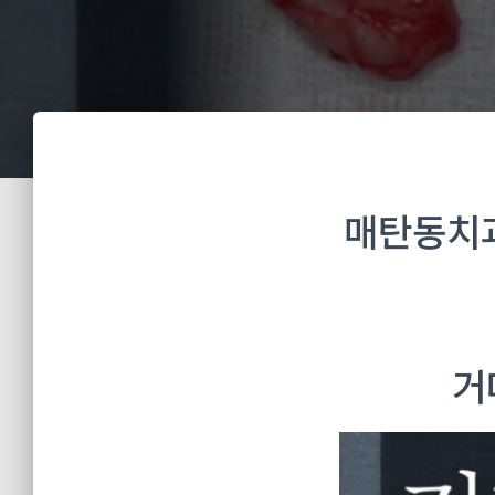
매탄동치
거