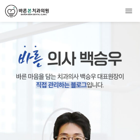
내
비
게
이
션
토
글