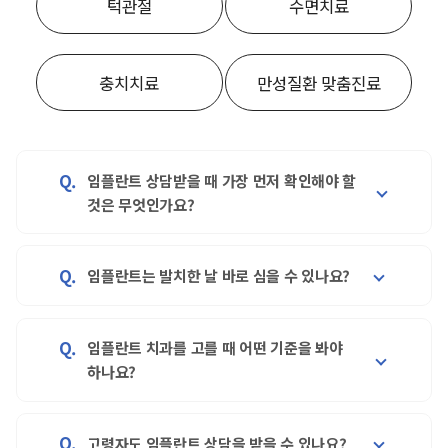
턱관절
수면치료
충치치료
만성질환 맞춤진료
임플란트 상담받을 때 가장 먼저 확인해야 할
것은 무엇인가요?
임플란트는 발치한 날 바로 심을 수 있나요?
매탄동치과를 찾는 분들 중 임플란트를 고민하신다면
잇몸뼈 상태, 전신질환 여부, 기존 치아의 손상 원인을
먼저 확인하는 것이 중요합니다. 수원바른본치과는 3D
임플란트 치과를 고를 때 어떤 기준을 봐야
CT를 활용해 구강 구조를 입체적으로 살피고, 발치
수원시청역치과를 검색하며 발치 즉시 임플란트를
하나요?
즉시 임플란트 가능 여부도 함께 검토합니다. 당뇨나
알아보는 분들이 많습니다. 발치 즉시 임플란트는
심혈관 질환이 있는 경우에는 복용 약과 건강 상태를
치아를 뺀 당일 임플란트 식립을 함께 고려하는
충분히 공유한 뒤 치료 계획을 세우는 것이
방법이지만, 염증 범위나 잇몸뼈 상태에 따라 가능
고령자도 임플란트 상담을 받을 수 있나요?