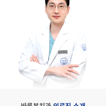
바른본치과
의료진 소개