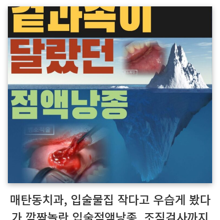
매탄동치과, 입술물집 작다고 우습게 봤다
가 깜짝놀란 입술점액낭종. 조직검사까지