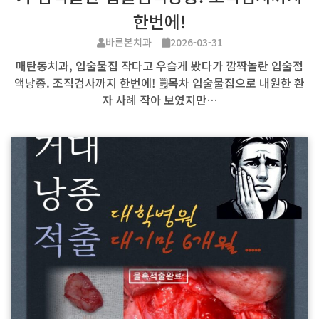
한번에!
바른본치과
2026-03-31
매탄동치과, 입술물집 작다고 우습게 봤다가 깜짝놀란 입술점
액낭종. 조직검사까지 한번에! 🗒️목차 입술물집으로 내원한 환
자 사례 작아 보였지만…